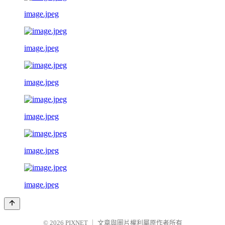
image.jpeg
image.jpeg
image.jpeg
image.jpeg
image.jpeg
image.jpeg
© 2026
PIXNET
｜
文章與圖片權利屬原作者所有