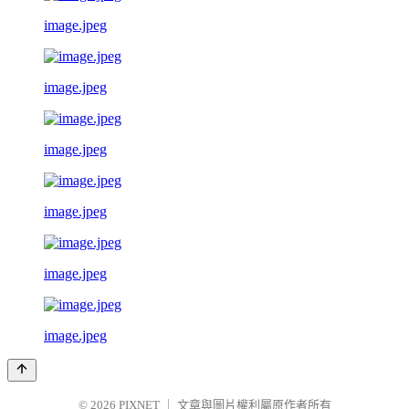
image.jpeg
image.jpeg
image.jpeg
image.jpeg
image.jpeg
image.jpeg
© 2026
PIXNET
｜
文章與圖片權利屬原作者所有