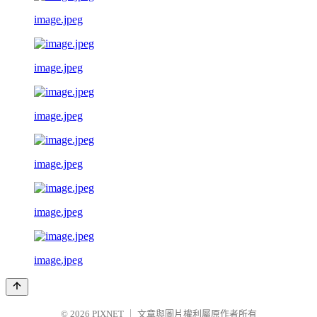
image.jpeg
image.jpeg
image.jpeg
image.jpeg
image.jpeg
image.jpeg
© 2026
PIXNET
｜
文章與圖片權利屬原作者所有