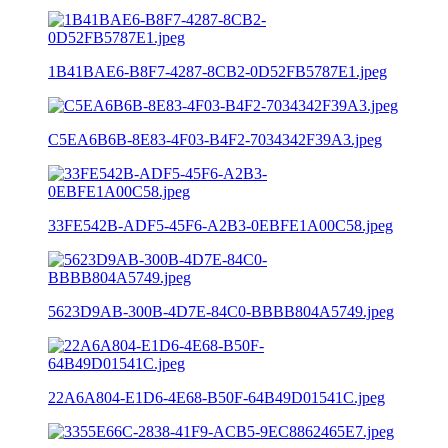
1B41BAE6-B8F7-4287-8CB2-0D52FB5787E1.jpeg
C5EA6B6B-8E83-4F03-B4F2-7034342F39A3.jpeg
33FE542B-ADF5-45F6-A2B3-0EBFE1A00C58.jpeg
5623D9AB-300B-4D7E-84C0-BBBB804A5749.jpeg
22A6A804-E1D6-4E68-B50F-64B49D01541C.jpeg