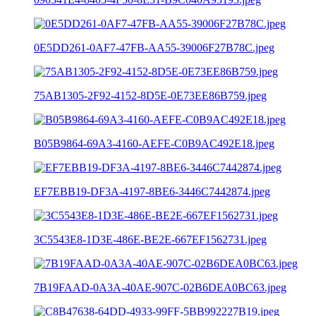
0E5DD261-0AF7-47FB-AA55-39006F27B78C.jpeg
75AB1305-2F92-4152-8D5E-0E73EE86B759.jpeg
B05B9864-69A3-4160-AEFE-C0B9AC492E18.jpeg
EF7EBB19-DF3A-4197-8BE6-3446C7442874.jpeg
3C5543E8-1D3E-486E-BE2E-667EF1562731.jpeg
7B19FAAD-0A3A-40AE-907C-02B6DEA0BC63.jpeg