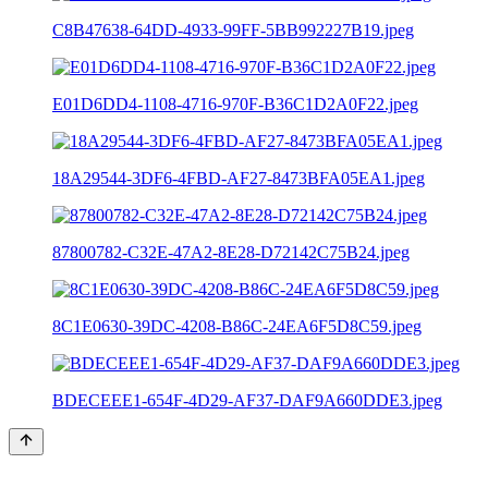
C8B47638-64DD-4933-99FF-5BB992227B19.jpeg
E01D6DD4-1108-4716-970F-B36C1D2A0F22.jpeg
18A29544-3DF6-4FBD-AF27-8473BFA05EA1.jpeg
87800782-C32E-47A2-8E28-D72142C75B24.jpeg
8C1E0630-39DC-4208-B86C-24EA6F5D8C59.jpeg
BDECEEE1-654F-4D29-AF37-DAF9A660DDE3.jpeg