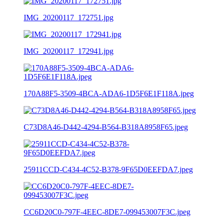
IMG_20200117_172751.jpg
IMG_20200117_172941.jpg
170A88F5-3509-4BCA-ADA6-1D5F6E1F118A.jpeg
C73D8A46-D442-4294-B564-B318A8958F65.jpeg
25911CCD-C434-4C52-B378-9F65D0EEFDA7.jpeg
CC6D20C0-797F-4EEC-8DE7-099453007F3C.jpeg