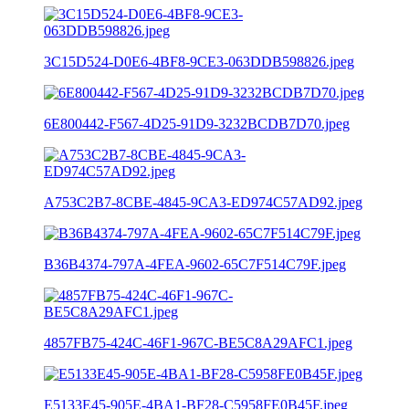
3C15D524-D0E6-4BF8-9CE3-063DDB598826.jpeg
6E800442-F567-4D25-91D9-3232BCDB7D70.jpeg
A753C2B7-8CBE-4845-9CA3-ED974C57AD92.jpeg
B36B4374-797A-4FEA-9602-65C7F514C79F.jpeg
4857FB75-424C-46F1-967C-BE5C8A29AFC1.jpeg
E5133E45-905E-4BA1-BF28-C5958FE0B45F.jpeg