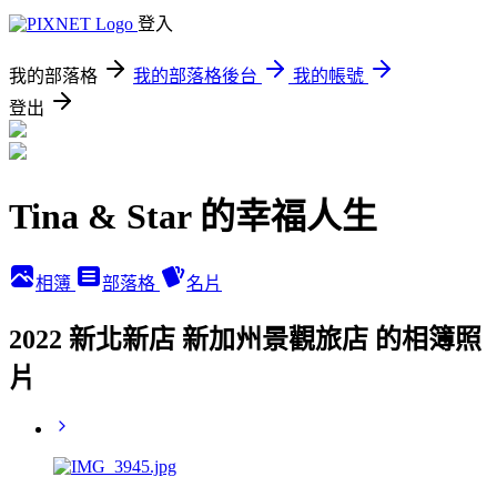
登入
我的部落格
我的部落格後台
我的帳號
登出
Tina & Star 的幸福人生
相簿
部落格
名片
2022 新北新店 新加州景觀旅店 的相簿照
片