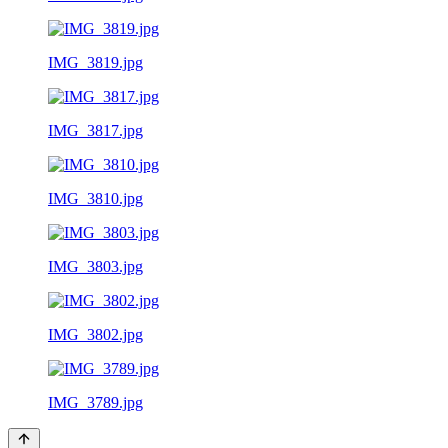
IMG_3819.jpg
IMG_3817.jpg
IMG_3810.jpg
IMG_3803.jpg
IMG_3802.jpg
IMG_3789.jpg