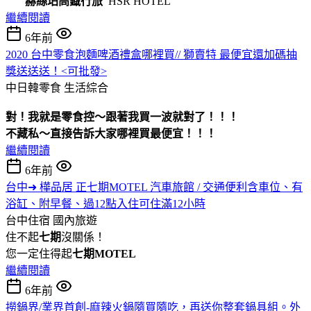
赫絲珀高鐡行旅
HSR HOTEL
繼續閱讀
6年前
2020 台中零食泡麵啤酒禮盒哪裡買// 獅賣特 最便宜還加碼抽
獎送送送！<可批發>
中日韓零食
生活綜合
對！我就是零食控～跟著我買一波就對了！！！
不藏私～直接告訴大家哪裡買最便宜！！！
繼續閱讀
6年前
台中➜ 樺品居 正七期MOTEL 汽車旅館 / 交通便利含車位、有
浴缸、附早餐、過12點入住可住滿12小時
台中住宿
國內旅遊
住不起
七期
沒關係！
您一定住得起
七期MOTEL
繼續閱讀
6年前
撈鍋界/業界首創-麻辣火鍋隨買隨吃，再送你整套鍋具組。外