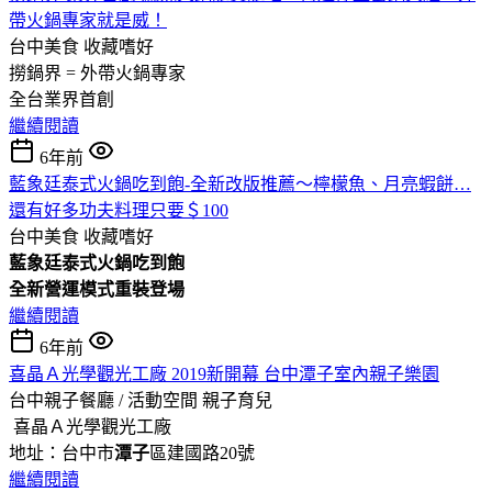
帶火鍋專家就是威！
台中美食
收藏嗜好
撈鍋界 = 外帶火鍋專家
全台業界首創
繼續閱讀
6年前
藍象廷泰式火鍋吃到飽-全新改版推薦～檸檬魚、月亮蝦餅…
還有好多功夫料理只要＄100
台中美食
收藏嗜好
藍象廷泰式火鍋吃到飽
全新營運模式重裝登場
繼續閱讀
6年前
喜晶Ａ光學觀光工廠 2019新開幕 台中潭子室內親子樂園
台中親子餐廳 / 活動空間
親子育兒
喜晶Ａ光學觀光工廠
地址：台中市
潭子
區建國路20號
繼續閱讀