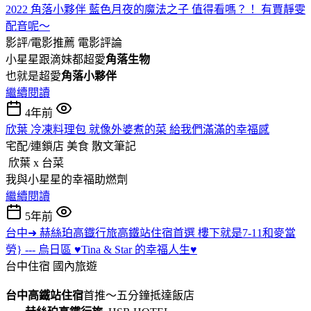
2022 角落小夥伴 藍色月夜的魔法之子 值得看嗎？！ 有賈靜雯
配音呢～
影評/電影推薦
電影評論
小星星跟滴妹都超愛
角落生物
也就是超愛
角落小夥伴
繼續閱讀
4年前
欣葉 冷凍料理包 就像外婆煮的菜 給我們滿滿的幸福感
宅配/連鎖店 美食
散文筆記
欣葉 x 台菜
我與小星星的幸福助燃劑
繼續閱讀
5年前
台中➜ 赫絲珀高鐡行旅高鐵站住宿首選 樓下就是7-11和麥當
勞} --- 烏日區 ♥Tina & Star 的幸福人生♥
台中住宿
國內旅遊
台中高鐵站住宿
首推～五分鐘抵達飯店