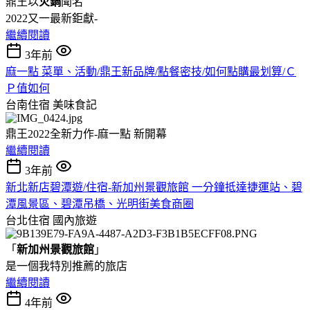
鼎王以
火鍋
聞名
2022又一最新鉅獻-
繼續閱讀
3年前
麻一點 菜單、活動/鼎王新品牌/點餐密技/如何點購最划算/Ｃ
Ｐ值如何
台南住宿
美味食記
鼎王2022全新力作-麻一點 新開幕
繼續閱讀
3年前
新北新店碧潭遊/住宿-新加州景觀旅館 一分鐘抵達捷運站、碧
潭風景區、碧潭吊橋、光明街美食商圈
台北住宿
國內旅遊
「
新加州景觀旅館
」
是一個我特別推薦的旅店
繼續閱讀
4年前